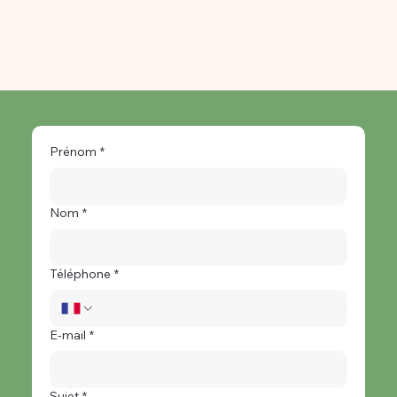
Prénom
*
Nom
*
Téléphone
*
E-mail
*
Formulaire de contact
Vous pouvez également remplir ce formulaire de
contact afin que nous rentrions en contact via e-mail.
Sujet
*